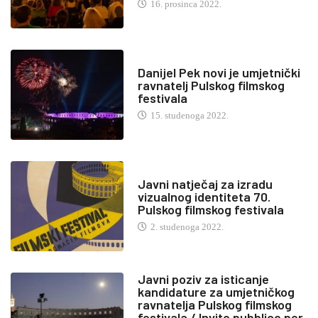
16. prosinca 2022.
Danijel Pek novi je umjetnički
ravnatelj Pulskog filmskog
festivala
15. studenoga 2022.
Javni natječaj za izradu
vizualnog identiteta 70.
Pulskog filmskog festivala
2. studenoga 2022.
Javni poziv za isticanje
kandidature za umjetničkog
ravnatelja Pulskog filmskog
festivala / Invito pubblico per