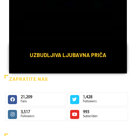
UZBUDLJIVA LJUBAVNA PRIČA
ZAPRATITE NAS
21,209
1,428
Fans
Followers
Detaljnije
3,517
993
Followers
Subscriber