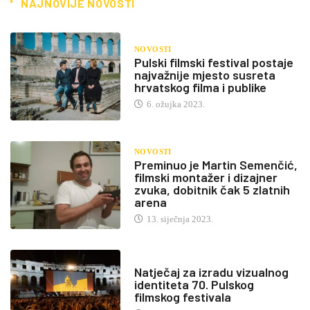
NAJNOVIJE NOVOSTI
NOVOSTI
Pulski filmski festival postaje
najvažnije mjesto susreta
hrvatskog filma i publike
6. ožujka 2023.
NOVOSTI
Preminuo je Martin Semenčić,
filmski montažer i dizajner
zvuka, dobitnik čak 5 zlatnih
arena
13. siječnja 2023.
Natječaj za izradu vizualnog
identiteta 70. Pulskog
filmskog festivala