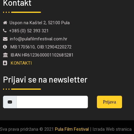
Kontakt
Uspon na Kaštel 2, 52100 Pula
+385 (0) 52 393 321
info@pulafilmfestival.com.hr
MB:1705610, OIB:12904220272
IBAN HR6123600001102685281
KONTAKTI
Prijavi se na newsletter
Prijava
Sva prava pridržana © 2021
Pula Film Festival
| Izrada Web stranica