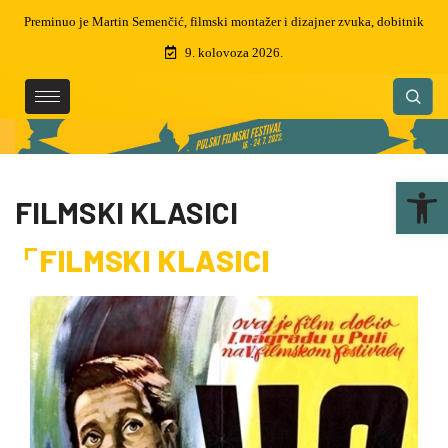
Preminuo je Martin Semenčić, filmski montažer i dizajner zvuka, dobitnik
čak 5 zlatnih arena
9. kolovoza 2026.
Ope
FILMSKI KLASICI
FILMSKI KLASICI