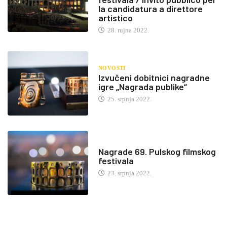
la candidatura a direttore
artistico
28. rujna 2022.
NOVOSTI
Izvučeni dobitnici nagradne
igre „Nagrada publike“
25. srpnja 2022.
Nagrade 69. Pulskog filmskog
festivala
23. srpnja 2022.