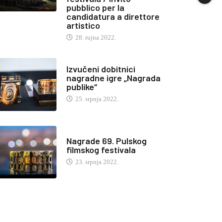
pubblico per la
candidatura a direttore
artistico
28. rujna 2022.
Izvučeni dobitnici
nagradne igre „Nagrada
publike“
25. srpnja 2022.
Nagrade 69. Pulskog
filmskog festivala
23. srpnja 2022.