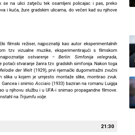
 se na ulici zatječu tek osamljeni policajac i pas, preko
anova i kuća, žure gradskim ulicama, do večeri kad su njihove
i filmski režiser, najpoznatiji kao autor eksperimentalnih
m tzv. vizualne muzike, eksperimentirajući s filmskom
najpoznatije ostvarenje –
Berlin: Simfonija velegrada
,
e potaći stvaranje žanra tzv. gradskih simfonija. Nakon toga
Melodie der Welt
(1929), prvi njemački dugometražni zvučni
vih slika u kojem je umjesto montaže slike, montirao zvuk.
 Gancea i snimio
Acciaio
(1933) baziran na romanu Luigija
šao u njihovu službu i u UFA-i snimao propagandne filmove.
enstahl na
Trijumfu volje.
21:30