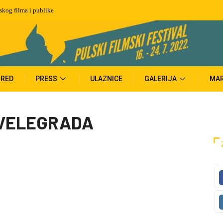
tskog filma i publike
RED
PRESS
ULAZNICE
GALERIJA
MAR
 VELEGRADA