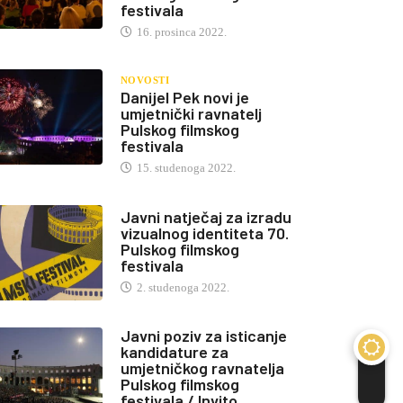
festivala
16. prosinca 2022.
NOVOSTI
Danijel Pek novi je
umjetnički ravnatelj
Pulskog filmskog
festivala
15. studenoga 2022.
Javni natječaj za izradu
vizualnog identiteta 70.
Pulskog filmskog
festivala
2. studenoga 2022.
Javni poziv za isticanje
kandidature za
umjetničkog ravnatelja
Pulskog filmskog
festivala / Invito