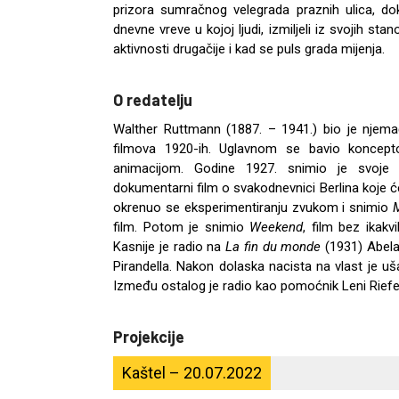
prizora sumračnog velegrada praznih ulica, dok
dnevne vreve u kojoj ljudi, izmiljeli iz svojih st
aktivnosti drugačije i kad se puls grada mijenja.
O redatelju
Walther Ruttmann (1887. – 1941.) bio je njemačk
filmova 1920-ih. Uglavnom se bavio koncepto
animacijom. Godine 1927. snimio je svoje 
dokumentarni film o svakodnevnici Berlina koje ć
okrenuo se eksperimentiranju zvukom i snimio
film. Potom je snimio
Weekend
, film bez ikak
Kasnije je radio na
La fin du monde
(1931) Abela
Pirandella. Nakon dolaska nacista na vlast je u
Između ostalog je radio kao pomoćnik Leni Rief
Projekcije
Kaštel – 20.07.2022