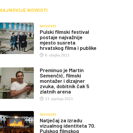
NAJNOVIJE NOVOSTI
NOVOSTI
Pulski filmski festival
postaje najvažnije
mjesto susreta
hrvatskog filma i publike
6. ožujka 2023.
Preminuo je Martin
Semenčić, filmski
montažer i dizajner
zvuka, dobitnik čak 5
zlatnih arena
13. siječnja 2023.
NOVOSTI
Natječaj za izradu
vizualnog identiteta 70.
Pulskog filmskog