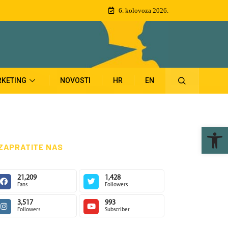
6. kolovoza 2026.
KETING
NOVOSTI
HR
EN
Ope
ZAPRATITE NAS
21,209
1,428
Fans
Followers
3,517
993
Followers
Subscriber