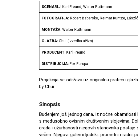
SCENARIJ:
Karl Freund, Walter Ruttmann
FOTOGRAFIJA:
Robert Baberske, Reimar Kuntze, László
MONTAŽA:
Walter Ruttmann
GLAZBA:
Chui (izvedba uživo)
PRODUCENT:
Karl Freund
DISTRIBUCIJA:
Fox Europa
Projekcija se održava uz originalnu prateću gla
by Chui
Sinopsis
Buđenjem još jednog dana, iz noćne obamrlosti bu
s međusobno ovisnim društvenim slojevima. Dok se
grada i užurbanosti njegovih stanovnika postaje s
večeri. Njegovi golemi ljudski, prometni i radni po