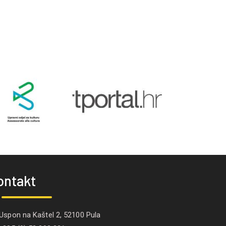
ontakt
spon na Kaštel 2, 52100 Pula