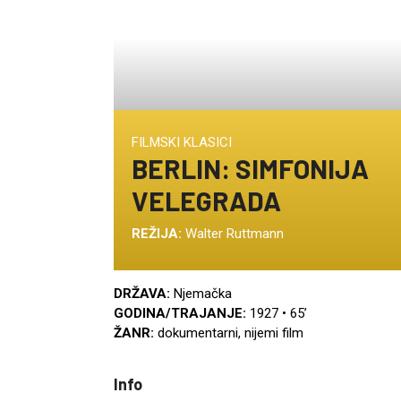
FILMSKI KLASICI
BERLIN: SIMFONIJA
VELEGRADA
REŽIJA:
Walter Ruttmann
DRŽAVA:
Njemačka
GODINA/TRAJANJE:
1927 • 65’
ŽANR:
dokumentarni, nijemi film
Info