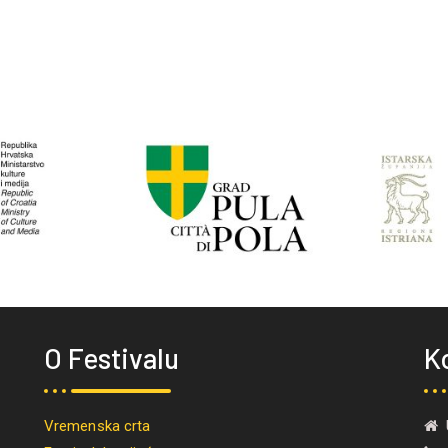
O Festivalu
K
Vremenska crta
U