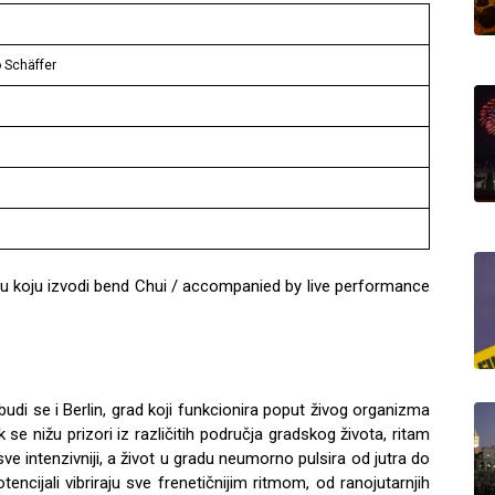
 Schäffer
zbu koju izvodi bend Chui / accompanied by live performance
di se i Berlin, grad koji funkcionira poput živog organizma
 nižu prizori iz različitih područja gradskog života, ritam
ve intenzivniji, a život u gradu neumorno pulsira od jutra do
tencijali vibriraju sve frenetičnijim ritmom, od ranojutarnjih