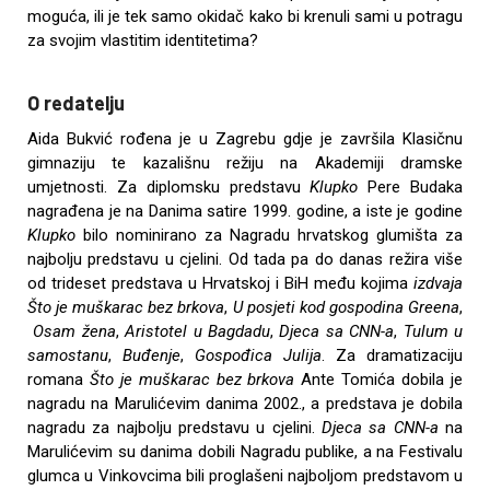
moguća, ili je tek samo okidač kako bi krenuli sami u potragu
za svojim vlastitim identitetima?
O redatelju
Aida Bukvić rođena je u Zagrebu gdje je završila Klasičnu
gimnaziju te kazališnu režiju na Akademiji dramske
umjetnosti. Za diplomsku predstavu
Klupko
Pere Budaka
nagrađena je na Danima satire 1999. godine, a iste je godine
Klupko
bilo nominirano za Nagradu hrvatskog glumišta za
najbolju predstavu u cjelini. Od tada pa do danas režira više
od trideset predstava u Hrvatskoj i BiH među kojima
izdvaja
Što je muškarac bez brkova
,
U posjeti kod gospodina Greena
,
Osam žena
,
Aristotel u Bagdadu
,
Djeca sa CNN-a
,
Tulum u
samostanu
,
Buđenje
,
Gospođica Julija
. Za dramatizaciju
romana
Što je muškarac bez brkova
Ante Tomića dobila je
nagradu na Marulićevim danima 2002., a predstava je dobila
nagradu za najbolju predstavu u cjelini.
Djeca sa CNN-a
na
Marulićevim su danima dobili Nagradu publike, a na Festivalu
glumca u Vinkovcima bili proglašeni najboljom predstavom u