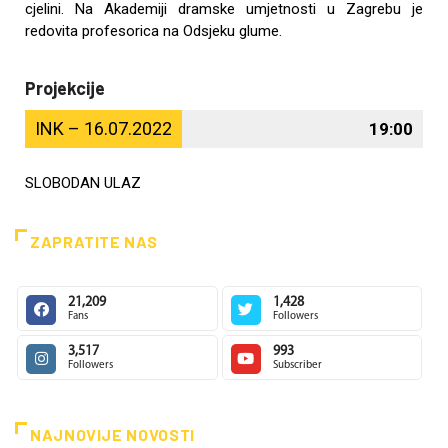
cjelini. Na Akademiji dramske umjetnosti u Zagrebu je
redovita profesorica na Odsjeku glume.
Projekcije
INK – 16.07.2022
19:00
SLOBODAN ULAZ
ZAPRATITE NAS
21,209
1,428
Fans
Followers
3,517
993
Followers
Subscriber
NAJNOVIJE NOVOSTI