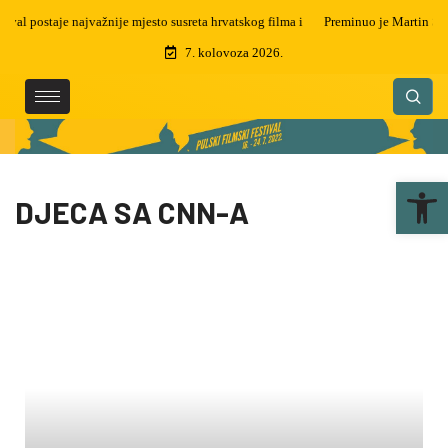
Preminuo je Martin Semenčić, filmski montažer i dizajner zvuka, dobitnik
čak 5 zlatnih arena
7. kolovoza 2026.
Ope
DJECA SA CNN-A