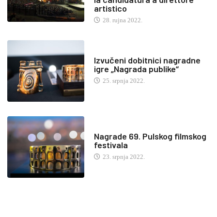
artistico
28. rujna 2022.
Izvučeni dobitnici nagradne
igre „Nagrada publike“
25. srpnja 2022.
Nagrade 69. Pulskog filmskog
festivala
23. srpnja 2022.