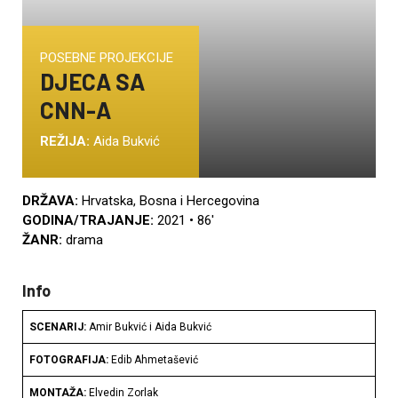
POSEBNE PROJEKCIJE
DJECA SA
CNN-A
REŽIJA:
Aida Bukvić
DRŽAVA:
Hrvatska, Bosna i Hercegovina
GODINA/TRAJANJE:
2021 • 86′
ŽANR:
drama
Info
SCENARIJ:
Amir Bukvić i Aida Bukvić
FOTOGRAFIJA:
Edib Ahmetašević
MONTAŽA:
Elvedin Zorlak