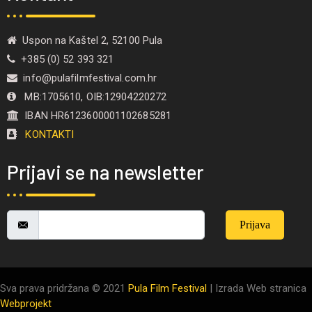
Uspon na Kaštel 2, 52100 Pula
+385 (0) 52 393 321
info@pulafilmfestival.com.hr
MB:1705610, OIB:12904220272
IBAN HR6123600001102685281
KONTAKTI
Prijavi se na newsletter
Prijava
Sva prava pridržana © 2021
Pula Film Festival
| Izrada Web stranica
Webprojekt