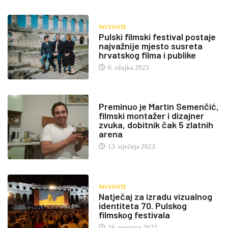
NOVOSTI
Pulski filmski festival postaje
najvažnije mjesto susreta
hrvatskog filma i publike
6. ožujka 2023.
Preminuo je Martin Semenčić,
filmski montažer i dizajner
zvuka, dobitnik čak 5 zlatnih
arena
13. siječnja 2023.
NOVOSTI
Natječaj za izradu vizualnog
identiteta 70. Pulskog
filmskog festivala
16. prosinca 2022.