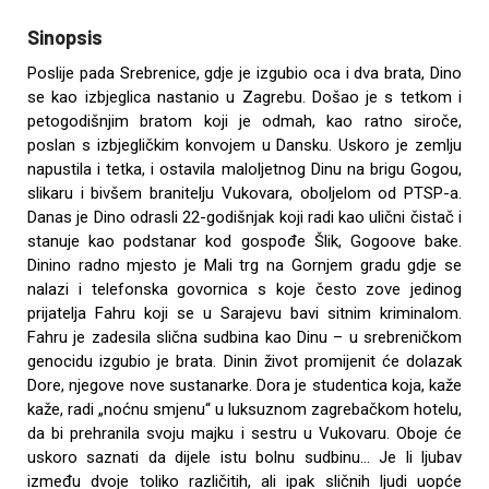
Sinopsis
Poslije pada Srebrenice, gdje je izgubio oca i dva brata, Dino
se kao izbjeglica nastanio u Zagrebu. Došao je s tetkom i
petogodišnjim bratom koji je odmah, kao ratno siroče,
poslan s izbjegličkim konvojem u Dansku. Uskoro je zemlju
napustila i tetka, i ostavila maloljetnog Dinu na brigu Gogou,
slikaru i bivšem branitelju Vukovara, oboljelom od PTSP-a.
Danas je Dino odrasli 22-godišnjak koji radi kao ulični čistač i
stanuje kao podstanar kod gospođe Šlik, Gogoove bake.
Dinino radno mjesto je Mali trg na Gornjem gradu gdje se
nalazi i telefonska govornica s koje često zove jedinog
prijatelja Fahru koji se u Sarajevu bavi sitnim kriminalom.
Fahru je zadesila slična sudbina kao Dinu – u srebreničkom
genocidu izgubio je brata. Dinin život promijenit će dolazak
Dore, njegove nove sustanarke. Dora je studentica koja, kaže
kaže, radi „noćnu smjenu“ u luksuznom zagrebačkom hotelu,
da bi prehranila svoju majku i sestru u Vukovaru. Oboje će
uskoro saznati da dijele istu bolnu sudbinu… Je li ljubav
između dvoje toliko različitih, ali ipak sličnih ljudi uopće