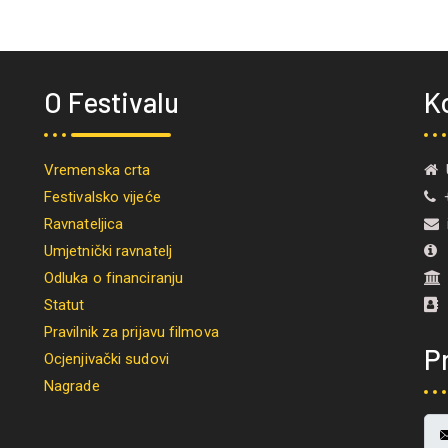
O Festivalu
K
Vremenska crta
U
Festivalsko vijeće
+
Ravnateljica
i
Umjetnički ravnatelj
M
Odluka o financiranju
Statut
Pravilnik za prijavu filmova
Pr
Ocjenjivački sudovi
Nagrade