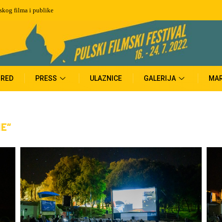
uka, dobitnik čak 5
RED
PRESS
ULAZNICE
GALERIJA
MAR
ME“