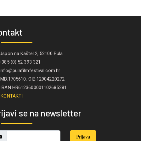
ontakt
spon na Kaštel 2, 52100 Pula
385 (0) 52 393 321
nfo@pulafilmfestival.com.hr
B:1705610, OIB:12904220272
IBAN HR6123600001102685281
KONTAKTI
ijavi se na newsletter
Prijava