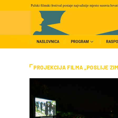
vatskog filma i publike
Preminuo je Martin Semenčić, filmski montažer i dizajner zv
zlatnih arena
NASLOVNICA
PROGRAM
RASPO
PROJEKCIJA FILMA „POSLIJE ZI