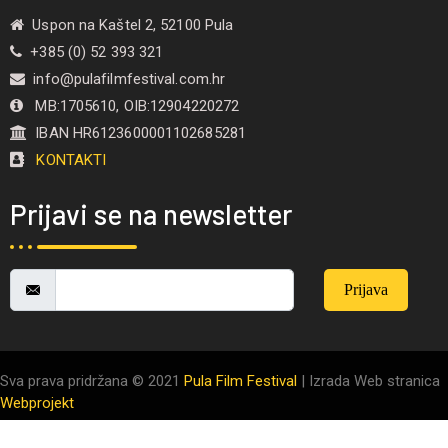
Uspon na Kaštel 2, 52100 Pula
+385 (0) 52 393 321
info@pulafilmfestival.com.hr
MB:1705610, OIB:12904220272
IBAN HR6123600001102685281
KONTAKTI
Prijavi se na newsletter
Prijava
Sva prava pridržana © 2021
Pula Film Festival
| Izrada Web stranica
Webprojekt