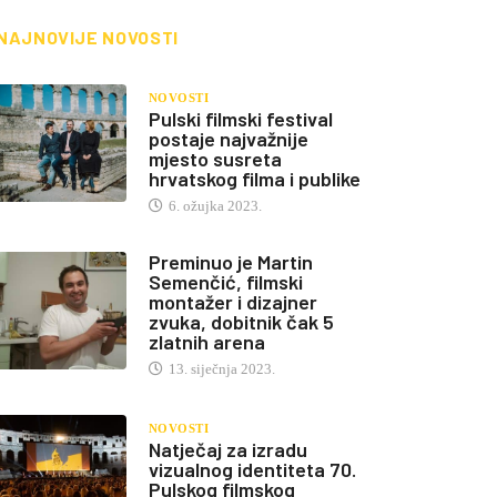
NAJNOVIJE NOVOSTI
NOVOSTI
Pulski filmski festival
postaje najvažnije
mjesto susreta
hrvatskog filma i publike
6. ožujka 2023.
Preminuo je Martin
Semenčić, filmski
montažer i dizajner
zvuka, dobitnik čak 5
zlatnih arena
13. siječnja 2023.
NOVOSTI
Natječaj za izradu
vizualnog identiteta 70.
Pulskog filmskog