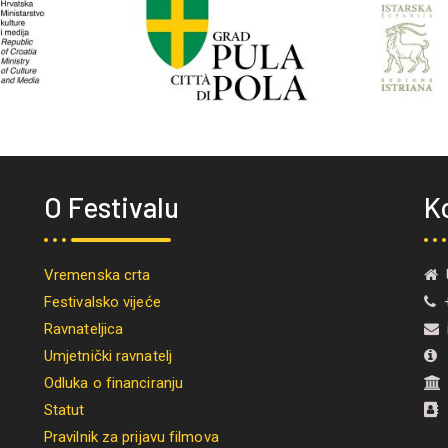
O Festivalu
K
Vremenska crta
U
Festivalsko vijeće
+
Ravnateljica
i
Umjetnički ravnatelj
M
Odluka o financiranju
Statut
Pravilnik za prijavu filmova