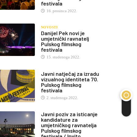
festivala
16. prosinca 2022.
NOVOSTI
Danijel Pek novi je
umjetnički ravnatelj
Pulskog filmskog
festivala
15. studenoga 2022.
Javni natječaj za izradu
vizualnog identiteta 70.
Pulskog filmskog
festivala
2. studenoga 2022.
Javni poziv za isticanje
kandidature za
umjetničkog ravnatelja
Pulskog filmskog
festivala / Invito