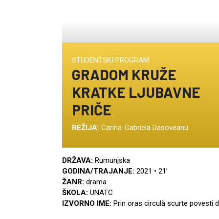
STUDENTSKI PROGRAM
GRADOM KRUŽE
KRATKE LJUBAVNE
PRIČE
REŽIJA:
Carina-Gabriela Dasoveanu
DRŽAVA:
Rumunjska
GODINA/TRAJANJE:
2021 • 21’
ŽANR:
drama
ŠKOLA:
UNATC
IZVORNO IME:
Prin oras circulă scurte povesti 