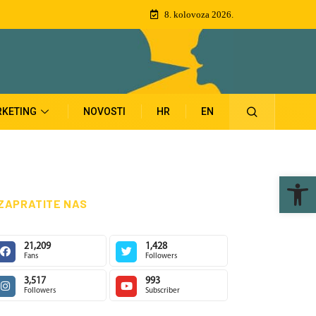
8. kolovoza 2026.
KETING
NOVOSTI
HR
EN
Ope
ZAPRATITE NAS
21,209
1,428
Fans
Followers
3,517
993
Followers
Subscriber