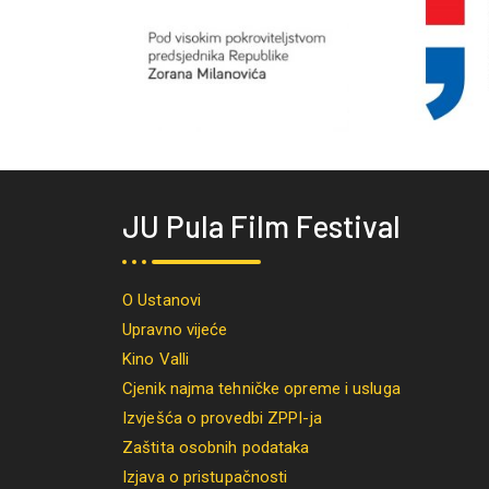
JU Pula Film Festival
O Ustanovi
Upravno vijeće
Kino Valli
Cjenik najma tehničke opreme i usluga
Izvješća o provedbi ZPPI-ja
Zaštita osobnih podataka
Izjava o pristupačnosti