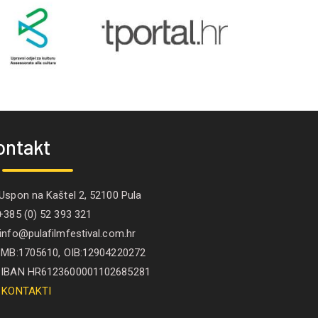
ontakt
spon na Kaštel 2, 52100 Pula
385 (0) 52 393 321
nfo@pulafilmfestival.com.hr
B:1705610, OIB:12904220272
IBAN HR6123600001102685281
KONTAKTI