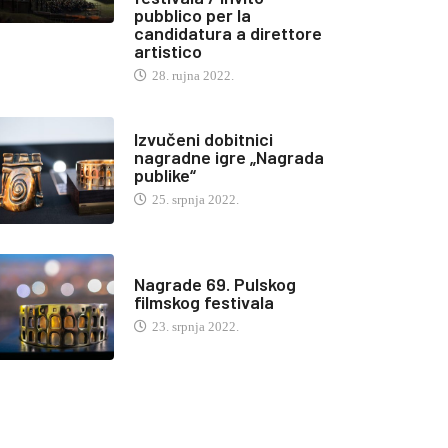
pubblico per la
candidatura a direttore
artistico
28. rujna 2022.
Izvučeni dobitnici
nagradne igre „Nagrada
publike“
25. srpnja 2022.
Nagrade 69. Pulskog
filmskog festivala
23. srpnja 2022.