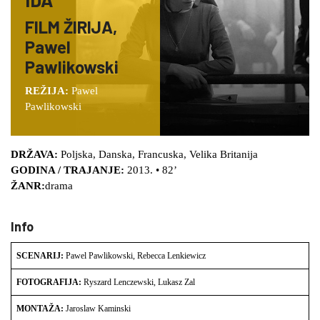
FILM ŽIRIJA,
Pawel
Pawlikowski
REŽIJA:
Pawel
Pawlikowski
DRŽAVA:
Poljska, Danska, Francuska, Velika Britanija
GODINA / TRAJANJE:
2013. • 82’
ŽANR:
drama
Info
SCENARIJ:
Pawel Pawlikowski, Rebecca Lenkiewicz
FOTOGRAFIJA:
Ryszard Lenczewski, Lukasz Zal
MONTAŽA:
Jaroslaw Kaminski