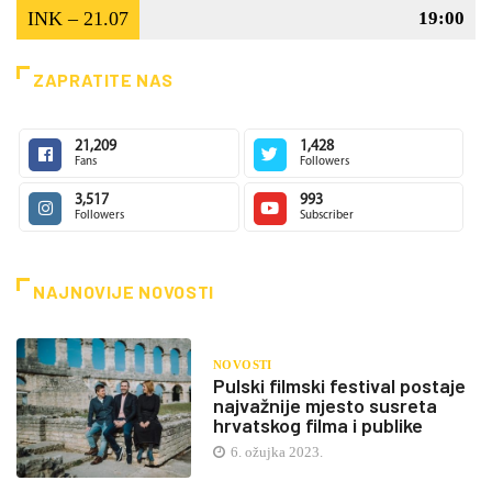
INK – 21.07
19:00
ZAPRATITE NAS
21,209
1,428
Fans
Followers
3,517
993
Followers
Subscriber
NAJNOVIJE NOVOSTI
NOVOSTI
Pulski filmski festival postaje
najvažnije mjesto susreta
hrvatskog filma i publike
6. ožujka 2023.