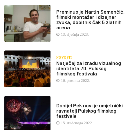
Preminuo je Martin Semenčić,
filmski montažer i dizajner
zvuka, dobitnik čak 5 zlatnih
arena
13. siječnja 2023.
NOVOSTI
Natječaj za izradu vizualnog
identiteta 70. Pulskog
filmskog festivala
16. prosinca 2022.
Danijel Pek novi je umjetnički
ravnatelj Pulskog filmskog
festivala
15. studenoga 2022.