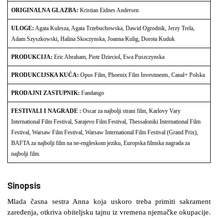
ORIGINALNA GLAZBA:
Kristian Eidnes Andersen
ULOGE:
Agata Kulesza, Agata Trzebuchowska, Dawid Ogrodnik, Jerzy Trela,
Adam Szyszkowski, Halina Skoczynska, Joanna Kulig, Dorota Kuduk
PRODUKCIJA:
Eric Abraham, Piotr Dzieciol, Ewa Puszczynska
PRODUKCIJSKA KUĆA:
Opus Film, Phoenix Film Investments, Canal+ Polska
PRODAJNI ZASTUPNIK:
Fandango
FESTIVALI I NAGRADE :
Oscar za najbolji strani film, Karlovy Vary
International Film Festival, Sarajevo Film Festival, Thessaloniki International Film
Festival, Warsaw Film Festival, Warsaw International Film Festival (Grand Prix),
BAFTA za najbolji film na ne-engleskom jeziku, Europska filmska nagrada za
najbolji film.
Sinopsis
Mlada časna sestra Anna koja uskoro treba primiti sakrament
zaređenja, otkriva obiteljsku tajnu iz vremena njemačke okupacije.