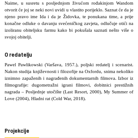
Naime, u susretu s posljednjom živućom rođakinjom Wandom
otvorit će joj se neki novi uvidi u vlastito porijeklo. Saznat će da je
njeno pravo ime Ida i da je Židovka, te ponukana time, a prije
konačne odluke o davanju svećeničkog zavjeta, odlučuje otići na
izoliranu obiteljsku farmu kako bi pokušala saznati nešto više o
svojoj obitelji.
O redatelju
Pawel Pawlikowski (Varšava, 1957.), poljski redatelj i scenarist.
Nakon studija književnosti i filozofije na Oxfordu, snima nekoliko
iznimno zapaženih i nagrađenih dokumentarnih filmova. Izbor iz
filmografije: dugometražni igrani filmovi, dobitnici prestižnih
nagrada – Posljednje utočište (Last Resort, 2000), My Summer of
Love (2004), Hladni rat (Cold War, 2018).
Projekcije