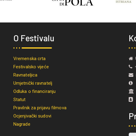
O Festivalu
K
Vremenska crta
U
Festivalsko vijeće
+
Ravnateljica
i
Umjetnički ravnatelj
M
Odluka o financiranju
Statut
Pravilnik za prijavu filmova
Pr
Ocjenjivački sudovi
Nagrade