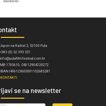
ontakt
spon na Kaštel 2, 52100 Pula
385 (0) 52 393 321
nfo@pulafilmfestival.com.hr
B:1705610, OIB:12904220272
IBAN HR6123600001102685281
KONTAKTI
ijavi se na newsletter