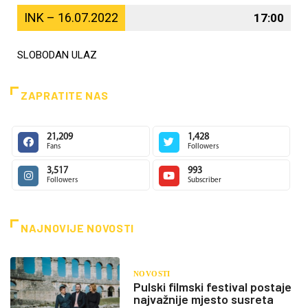
INK – 16.07.2022
17:00
SLOBODAN ULAZ
ZAPRATITE NAS
21,209
1,428
Fans
Followers
3,517
993
Followers
Subscriber
NAJNOVIJE NOVOSTI
NOVOSTI
Pulski filmski festival postaje
najvažnije mjesto susreta