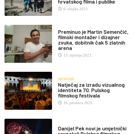
hrvatskog filma i publike
6. ožujka 2023.
Preminuo je Martin Semenčić,
filmski montažer i dizajner
zvuka, dobitnik čak 5 zlatnih
arena
13. siječnja 2023.
NOVOSTI
Natječaj za izradu vizualnog
identiteta 70. Pulskog
filmskog festivala
16. prosinca 2022.
Danijel Pek novi je umjetnički
ravnatelj Pulskog filmskog