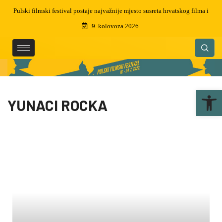
lma i
Preminuo je Martin Semenčić, filmski montažer i dizajner zvuka, dobitnik
čak 5 zlatnih arena
9. kolovoza 2026.
Ope
YUNACI ROCKA