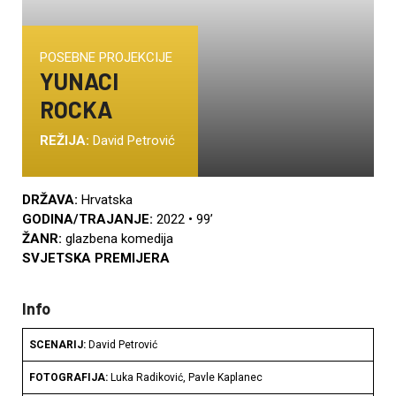
POSEBNE PROJEKCIJE
YUNACI
ROCKA
REŽIJA:
David Petrović
DRŽAVA:
Hrvatska
GODINA/TRAJANJE:
2022 • 99’
ŽANR:
glazbena komedija
SVJETSKA PREMIJERA
Info
SCENARIJ:
David Petrović
FOTOGRAFIJA:
Luka Radiković, Pavle Kaplanec