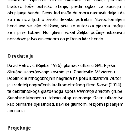
bratovo loše psihičko stanje, preda oglas za audiciju i
okupljanje benda. Denis tad uviđa da mora nastaviti dalje i da
su mu novi ljudi u životu itekako potrebni. Novooformljeni
bend sve se više zbližava; piše se autorska pjesma, rađaju
se i prve ljubavi. No, glavni vokal Željko počinje iskazivati
nezadovoljstvo činjenicom da je Denis lider benda.
O redatelju
David Petrović (Rijeka, 1986), glumac-lutkar u GKL Rijeka.
Stručno usavršavanje završio je u Charleville-Mézièresu.
Dobitnik je mnogobrojnih nagrada na polju lutkarstva. Autor
je i redatelj nagrađenih kratkometražnog filma
Klaun
(2014)
te debitantskoga glazbenoga spota
Raindrop shadow
grupe
Sunshine Madness u tehnici stop-animacije. Osim lutkarstva
kao primarne djelatnosti, bavi se glumom, režijom i pisanjem
scenarija.
Projekcije