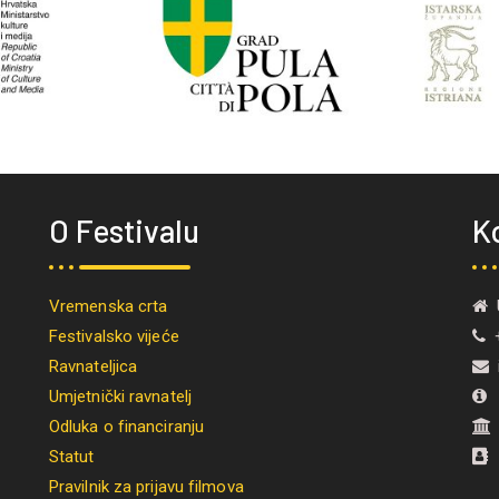
O Festivalu
K
Vremenska crta
U
Festivalsko vijeće
+
Ravnateljica
i
Umjetnički ravnatelj
M
Odluka o financiranju
Statut
Pravilnik za prijavu filmova