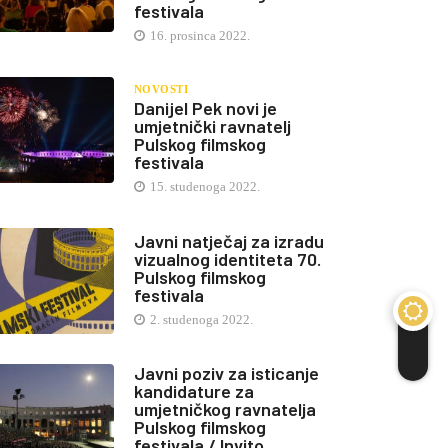
festivala
16. prosinca 2022.
NOVOSTI
Danijel Pek novi je
umjetnički ravnatelj
Pulskog filmskog
festivala
15. studenoga 2022.
Javni natječaj za izradu
vizualnog identiteta 70.
Pulskog filmskog
festivala
2. studenoga 2022.
Javni poziv za isticanje
kandidature za
umjetničkog ravnatelja
Pulskog filmskog
festivala / Invito