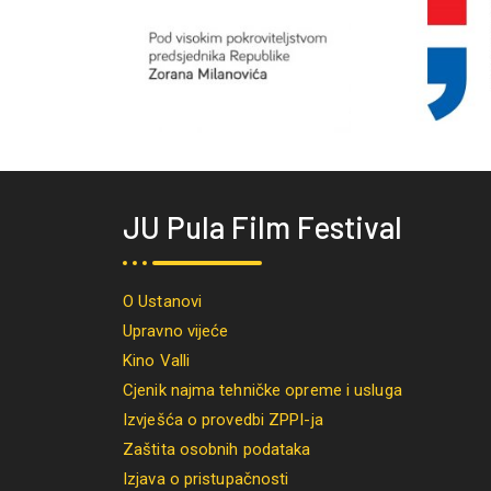
JU Pula Film Festival
O Ustanovi
Upravno vijeće
Kino Valli
Cjenik najma tehničke opreme i usluga
Izvješća o provedbi ZPPI-ja
Zaštita osobnih podataka
Izjava o pristupačnosti