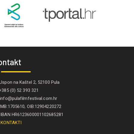
ontakt
spon na Kaštel 2, 52100 Pula
385 (0) 52 393 321
nfo@pulafilmfestival.com.hr
B:1705610, OIB:12904220272
IBAN HR6123600001102685281
KONTAKTI