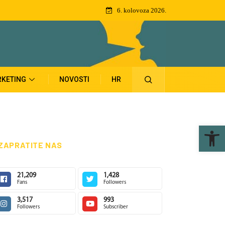
6. kolovoza 2026.
KETING
NOVOSTI
HR
Ope
ZAPRATITE NAS
21,209
1,428
Fans
Followers
3,517
993
Followers
Subscriber