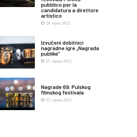
pubblico per la
candidatura a direttore
artistico
28. rujna 2022.
Izvučeni dobitnici
nagradne igre „Nagrada
publike“
25. srpnja 2022.
Nagrade 69. Pulskog
filmskog festivala
23. srpnja 2022.