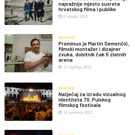
najvažnije mjesto susreta
hrvatskog filma i publike
6. ožujka 2023.
NOVOSTI
Preminuo je Martin Semenčić,
filmski montažer i dizajner
zvuka, dobitnik čak 5 zlatnih
arena
13. siječnja 2023.
NOVOSTI
Natječaj za izradu vizualnog
identiteta 70. Pulskog
filmskog festivala
16. prosinca 2022.