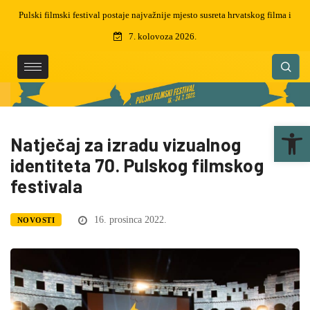
reta hrvatskog filma i
Preminuo je Martin Semenčić, filmski montažer i dizajner
čak 5 zlatnih arena
7. kolovoza 2026.
Ope
Natječaj za izradu vizualnog
identiteta 70. Pulskog filmskog
festivala
16. prosinca 2022.
NOVOSTI