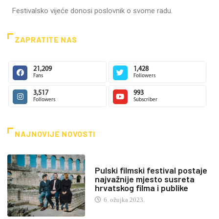
Festivalsko vijeće donosi poslovnik o svome radu.
ZAPRATITE NAS
21,209
1,428
Fans
Followers
3,517
993
Followers
Subscriber
NAJNOVIJE NOVOSTI
Pulski filmski festival postaje
najvažnije mjesto susreta
hrvatskog filma i publike
6. ožujka 2023.