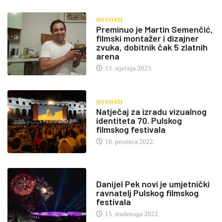
NOVOSTI
Preminuo je Martin Semenčić,
filmski montažer i dizajner
zvuka, dobitnik čak 5 zlatnih
arena
13. siječnja 2023.
NOVOSTI
Natječaj za izradu vizualnog
identiteta 70. Pulskog
filmskog festivala
16. prosinca 2022.
Danijel Pek novi je umjetnički
ravnatelj Pulskog filmskog
festivala
15. studenoga 2022.