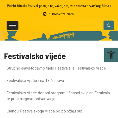
to susreta hrvatskog filma i
Preminuo je Martin Semenčić, filmski montažer i diz
čak 5 zlatnih arena
6. kolovoza 2026.
Ope
Festivalsko vijeće
Stručno-savjetodavno tijelo Festivala je Festivalsko vijeće.
Festivalsko vijeće ima 13 članova.
Festivalsko vijeće donosi program i financijski plan Festivala
te prati njegovo ostvarivanje.
Članovi Festivalskoga vijeća po položaju su: