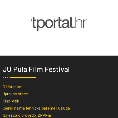
JU Pula Film Festival
O Ustanovi
Upravno vijeće
Kino Valli
Cjenik najma tehničke opreme i usluga
Izvješća o provedbi ZPPI-ja