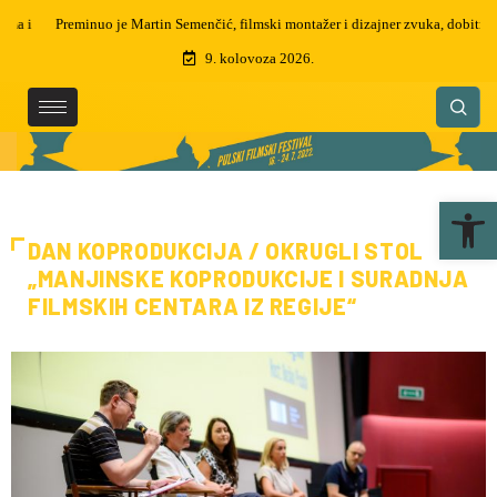
Preminuo je Martin Semenčić, filmski montažer i dizajner zvuka, dobitnik
čak 5 zlatnih arena
9. kolovoza 2026.
Ope
DAN KOPRODUKCIJA / OKRUGLI STOL
„MANJINSKE KOPRODUKCIJE I SURADNJA
FILMSKIH CENTARA IZ REGIJE“