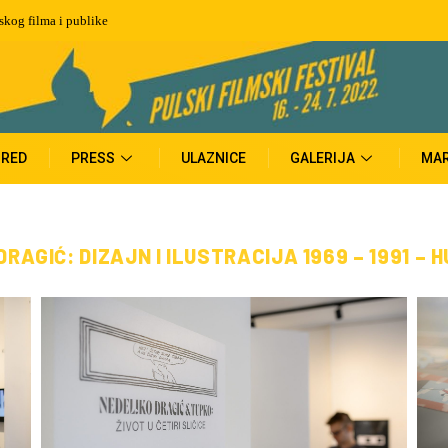
ka, dobitnik čak 5 zlatnih arena
RED
PRESS
ULAZNICE
GALERIJA
MAR
AGIĆ: DIZAJN I ILUSTRACIJA 1969 – 1991 – H