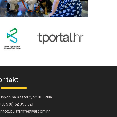
ontakt
spon na Kaštel 2, 52100 Pula
385 (0) 52 393 321
nfo@pulafilmfestival.com.hr