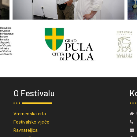
O Festivalu
K
Vremenska crta
U
Festivalsko vijeće
+
Ravnateljica
i