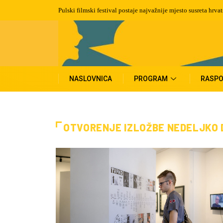
Preminuo je Martin Semenčić, filmski montažer i dizajner zvu
NASLOVNICA
PROGRAM
RASPO
OTVORENJE IZLOŽBE NEDELJKO DR