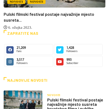
NOVOSTI
NOVOSTI
Pulski filmski festival postaje najvažnije mjesto
susreta...
6. ožujka 2023.
ZAPRATITE NAS
21,209
1,428
Fans
Followers
3,517
993
Followers
Subscriber
NAJNOVIJE NOVOSTI
NOVOSTI
Pulski filmski festival postaje
najvažnije mjesto susreta
hrvatskog filma i publike