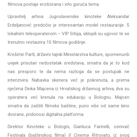
filmova postaje erotizirana i vrlo goruća tema.
Upravitelj arhiva Jugoslavenske kinoteke Aleksandar
Erdeljanović predočio je interesantan model restauracije. S
lokalnim teleoperaterom – VIP Srbija, sklopili su ugovor te se
trenutno restaurira 10 filmova godišnje.
Krešimir Partl, državni tajnik Ministarstva kulture, spomenuvši
uvijek prisutan nedostatak sredstava, smatra da je to kod
nas presporo te da nema razloga da se postupak ne
intenzivira. Nabavka skenera već je pokrenuta, a prema
riječima Dinka Majcena iz Hrvatskog državnog arhiva, dva su
operatera već krenula na edukaciju u Bolognu. Majcen
smatra da zaštiti filmske baštine, puno više od same kino
dvorane, pridonosi digitalna platforma.
Direktor Kinoteke u Bologni, Gianluca Farinelli, osnivač
Festivala (baštinskog filma)
Il Cinema Ritrovato
, iz svog