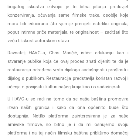
bogatog iskustva izdvojio je tri bitna pitanja. preduvjet
konzerviranja, očuvanja same filmske trake, osoblje koje
mora biti educirano što vjernije prenijeti estetiku originala,
poput intimne priče materijala, te originalnost – zadržati što
veću bliskost autorskom stavu.
Ravnatelj HAVC-a, Chris Maričić, ističe edukaciju kao i
stvaranje publike koja će ovaj proces znati cijeniti te da je
restauracija određena vrsta dijaloga sadašnjosti i prošlosti i
dijalog s publikom. Restauracija predstavlja koristan razvoj i
učenje o povijesti i kulturi našeg kraja kao i o sadašnjosti.
U HAVC-u se radi na tome da se naša baština promovira
izvan naših granica i kako da ona općenito bude što
dostupnija. Netflix platforma zainteresirana je za naše
arhivske filmove, no bitno je i da mi osnujemo svoju
platformu i na taj način filmsku baštinu približimo domaćoj