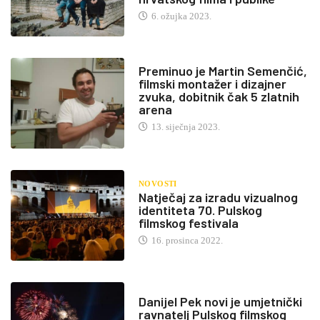
6. ožujka 2023.
Preminuo je Martin Semenčić,
filmski montažer i dizajner
zvuka, dobitnik čak 5 zlatnih
arena
13. siječnja 2023.
NOVOSTI
Natječaj za izradu vizualnog
identiteta 70. Pulskog
filmskog festivala
16. prosinca 2022.
Danijel Pek novi je umjetnički
ravnatelj Pulskog filmskog