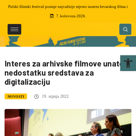
i
Preminuo je Martin Semenčić, filmski montažer i dizajner zvuka, dobitnik
čak 5 zlatnih arena
7. kolovoza 2026.
Ope
Interes za arhivske filmove unatoč
nedostatku sredstava za
digitalizaciju
19. srpnja 2022.
NOVOSTI