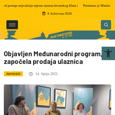
Preminuo je Martin Semenčić, filmski montažer i dizajner zvuka, dobitnik
čak 5 zlatnih arena
9. kolovoza 2026.
Ope
Objavljen Međunarodni program,
započela prodaja ulaznica
14. lipnja 2022.
NOVOSTI