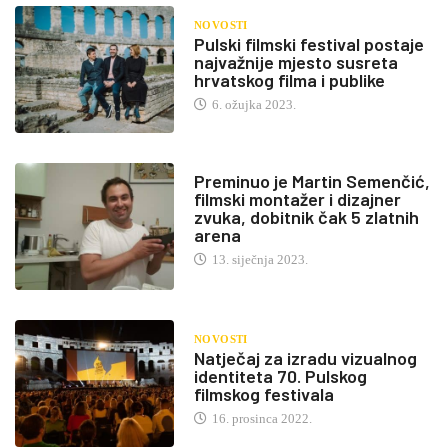
NOVOSTI
Pulski filmski festival postaje
najvažnije mjesto susreta
hrvatskog filma i publike
6. ožujka 2023.
Preminuo je Martin Semenčić,
filmski montažer i dizajner
zvuka, dobitnik čak 5 zlatnih
arena
13. siječnja 2023.
NOVOSTI
Natječaj za izradu vizualnog
identiteta 70. Pulskog
filmskog festivala
16. prosinca 2022.