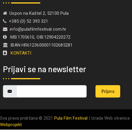
Uspon na Kaštel 2, 52100 Pula
+385 (0) 52 393 321
info@pulafilmfestival.com.hr
MB:1705610, OIB:12904220272
IBAN HR6123600001102685281
KONTAKTI
Prijavi se na newsletter
Prijava
Sva prava pridržana © 2021
Pula Film Festival
| Izrada Web stranica
Webprojekt