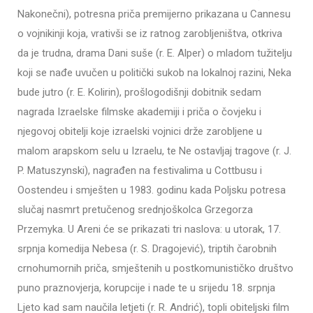
Nakonečni), potresna priča premijerno prikazana u Cannesu
o vojnikinji koja, vrativši se iz ratnog zarobljeništva, otkriva
da je trudna, drama Dani suše (r. E. Alper) o mladom tužitelju
koji se nađe uvučen u politički sukob na lokalnoj razini, Neka
bude jutro (r. E. Kolirin), prošlogodišnji dobitnik sedam
nagrada Izraelske filmske akademiji i priča o čovjeku i
njegovoj obitelji koje izraelski vojnici drže zarobljene u
malom arapskom selu u Izraelu, te Ne ostavljaj tragove (r. J.
P. Matuszynski), nagrađen na festivalima u Cottbusu i
Oostendeu i smješten u 1983. godinu kada Poljsku potresa
slučaj nasmrt pretučenog srednjoškolca Grzegorza
Przemyka. U Areni će se prikazati tri naslova: u utorak, 17.
srpnja komedija Nebesa (r. S. Dragojević), triptih čarobnih
crnohumornih priča, smještenih u postkomunističko društvo
puno praznovjerja, korupcije i nade te u srijedu 18. srpnja
Ljeto kad sam naučila letjeti (r. R. Andrić), topli obiteljski film