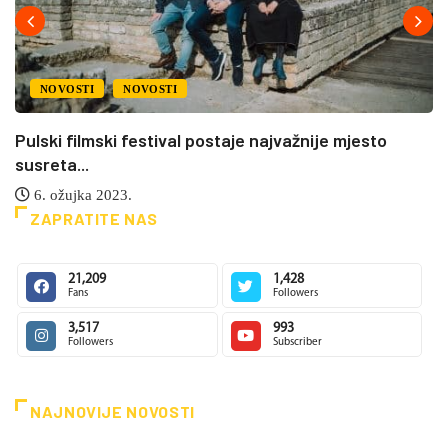
NOVOSTI
NOVOSTI
Pulski filmski festival postaje najvažnije mjesto
susreta...
6. ožujka 2023.
ZAPRATITE NAS
21,209
1,428
Fans
Followers
3,517
993
Followers
Subscriber
NAJNOVIJE NOVOSTI