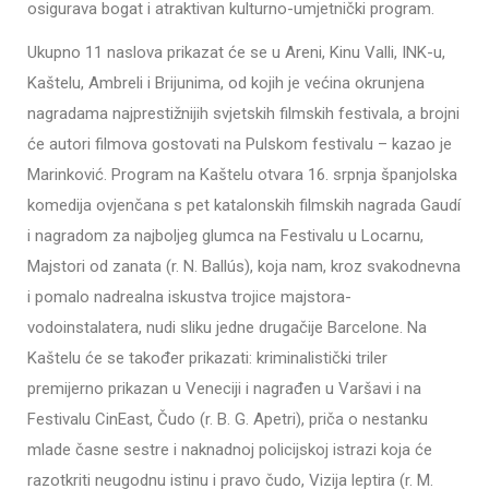
osigurava bogat i atraktivan kulturno-umjetnički program.
Ukupno 11 naslova prikazat će se u Areni, Kinu Valli, INK-u,
Kaštelu, Ambreli i Brijunima, od kojih je većina okrunjena
nagradama najprestižnijih svjetskih filmskih festivala, a brojni
će autori filmova gostovati na Pulskom festivalu – kazao je
Marinković. Program na Kaštelu otvara 16. srpnja španjolska
komedija ovjenčana s pet katalonskih filmskih nagrada Gaudí
i nagradom za najboljeg glumca na Festivalu u Locarnu,
Majstori od zanata (r. N. Ballús), koja nam, kroz svakodnevna
i pomalo nadrealna iskustva trojice majstora-
vodoinstalatera, nudi sliku jedne drugačije Barcelone. Na
Kaštelu će se također prikazati: kriminalistički triler
premijerno prikazan u Veneciji i nagrađen u Varšavi i na
Festivalu CinEast, Čudo (r. B. G. Apetri), priča o nestanku
mlade časne sestre i naknadnoj policijskoj istrazi koja će
razotkriti neugodnu istinu i pravo čudo, Vizija leptira (r. M.