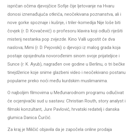
ispričan očima djevojčice Sofije čije ljetovanje na Hvaru
donosi iznenađujuća otkrića, neočekivana poznanstva, ali i
nove gorke spoznaje i kušnje, i triler-komedija Nije loše biti
čovjek (r. D. Kovačević) o profesoru klavira koji odluči riješiti
misterij nestanka pop zvijezde. Kino Valli ugostit će dva
naslova; Mimi (r. D. Pejovski) o djevojci iz malog grada koja
postaje opsjednuta novorođenim sinom svoje prijateljice i
Sunce (r. K. Ayub), nagrađen ove godine u Berlinu, o tri bečke
tinejdžerice koje snime glazbeni video i neočekivano postanu
popularne preko noći među kurdskim muslimanima.
O najboljim filmovima u Međunarodnom programu odlučivat
će ocjenjivački sud u sastavu: Christian Routh, story analyst i
filmski konzultant, Jure Pavlović, hrvatski redatelj i danska
glumica Danica Čurčić.
Za kraj je Miličić objavila da je započela online prodaja