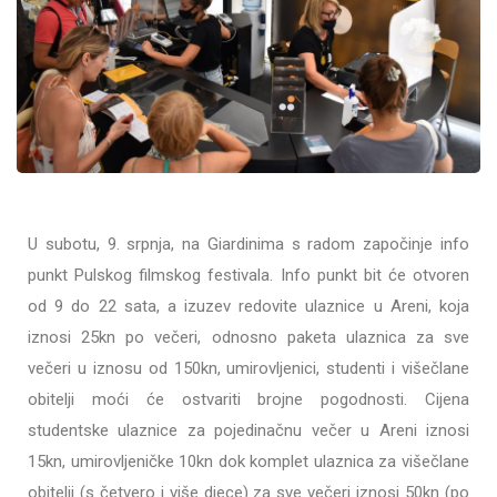
U subotu, 9. srpnja, na Giardinima s radom započinje info
punkt Pulskog filmskog festivala. Info punkt bit će otvoren
od 9 do 22 sata, a izuzev redovite ulaznice u Areni, koja
iznosi 25kn po večeri, odnosno paketa ulaznica za sve
večeri u iznosu od 150kn, umirovljenici, studenti i višečlane
obitelji moći će ostvariti brojne pogodnosti. Cijena
studentske ulaznice za pojedinačnu večer u Areni iznosi
15kn, umirovljeničke 10kn dok komplet ulaznica za višečlane
obitelji (s četvero i više djece) za sve večeri iznosi 50kn (po