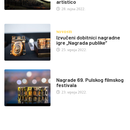
artistico
28. rujna 2022.
NOVOSTI
Izvučeni dobitnici nagradne
igre „Nagrada publike“
25. srpnja 2022.
Nagrade 69. Pulskog filmskog
festivala
23. srpnja 2022.