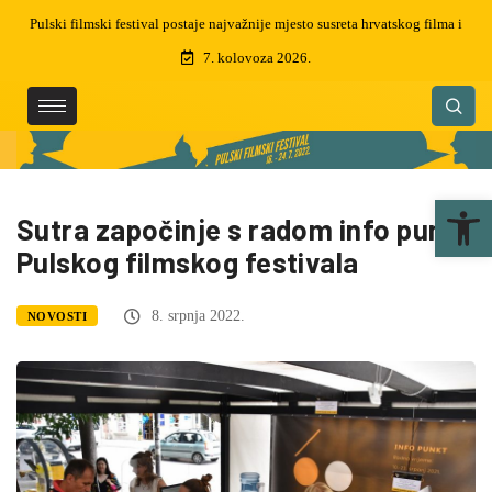
 i
Preminuo je Martin Semenčić, filmski montažer i dizajner zvuka, dobitnik
čak 5 zlatnih arena
7. kolovoza 2026.
Ope
Sutra započinje s radom info punkt
Pulskog filmskog festivala
8. srpnja 2022.
NOVOSTI