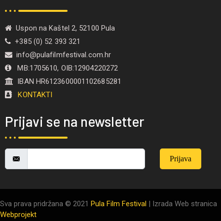
Uspon na Kaštel 2, 52100 Pula
+385 (0) 52 393 321
info@pulafilmfestival.com.hr
MB:1705610, OIB:12904220272
IBAN HR6123600001102685281
KONTAKTI
Prijavi se na newsletter
Prijava
Sva prava pridržana © 2021
Pula Film Festival
| Izrada Web stranica
Webprojekt