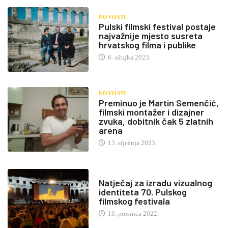
NOVOSTI
Pulski filmski festival postaje
najvažnije mjesto susreta
hrvatskog filma i publike
6. ožujka 2023.
NOVOSTI
Preminuo je Martin Semenčić,
filmski montažer i dizajner
zvuka, dobitnik čak 5 zlatnih
arena
13. siječnja 2023.
Natječaj za izradu vizualnog
identiteta 70. Pulskog
filmskog festivala
16. prosinca 2022.