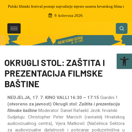
a i
Preminuo je Martin Semenčić, filmski montažer i dizajner zvuka, dobitnik
čak 5 zlatnih arena
9. kolovoza 2026.
Ope
OKRUGLI STOL: ZAŠTITA I
PREZENTACIJA FILMSKE
BAŠTINE
NEDJELJA, 17. 7.
KINO VALLI 16:30 – 17:15
Giardini 1
(otvoreno za javnost)
Okrugli stol:
Zaštita i prezentacija
filmske baštine
Moderator: Daniel Rafaelić Jezik: hrvatski
Sudjeluju: Christopher Peter Marcich (ravnatelj Hrvatskog
audiovizualnog centra), Vjera Matković (Načelnica Sektora
za audiovizualne djelatnosti i poticanje poduzetništva u