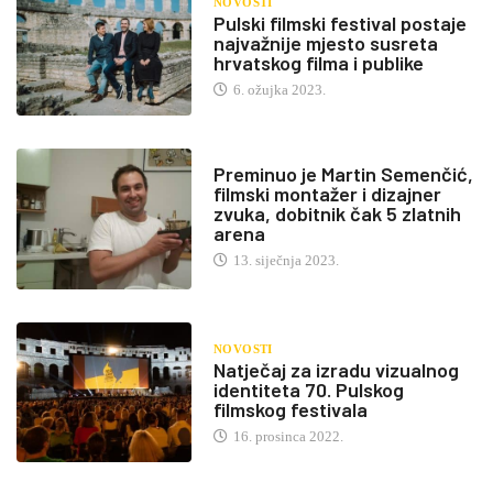
NOVOSTI
Pulski filmski festival postaje
najvažnije mjesto susreta
hrvatskog filma i publike
6. ožujka 2023.
Preminuo je Martin Semenčić,
filmski montažer i dizajner
zvuka, dobitnik čak 5 zlatnih
arena
13. siječnja 2023.
NOVOSTI
Natječaj za izradu vizualnog
identiteta 70. Pulskog
filmskog festivala
16. prosinca 2022.