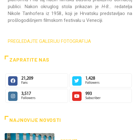
publici. Nakon okruglog stola prikazan je
H-8…
redatelja
Nikole Tanhofera iz 1958., koji je Hrvatsku predstavljao na
prošlogodišnjem filmskom festivalu u Veneciji.
PREGLEDAJTE GALERIJU FOTOGRAFIJA
ZAPRATITE NAS
21,209
1,428
Fans
Followers
3,517
993
Followers
Subscriber
NAJNOVIJE NOVOSTI