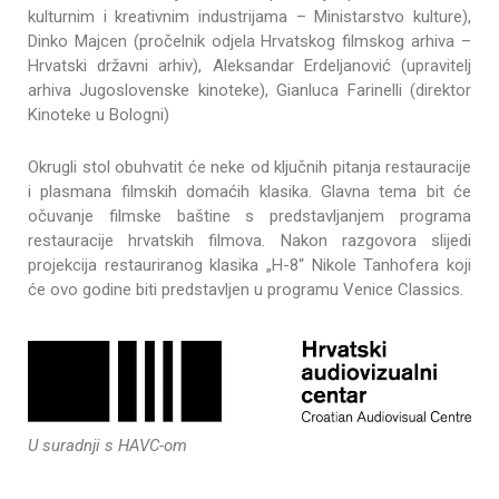
kulturnim i kreativnim industrijama – Ministarstvo kulture),
Dinko Majcen (pročelnik odjela Hrvatskog filmskog arhiva –
Hrvatski državni arhiv), Aleksandar Erdeljanović (upravitelj
arhiva Jugoslovenske kinoteke), Gianluca Farinelli (direktor
Kinoteke u Bologni)
Okrugli stol obuhvatit će neke od ključnih pitanja restauracije
i plasmana filmskih domaćih klasika. Glavna tema bit će
očuvanje filmske baštine s predstavljanjem programa
restauracije hrvatskih filmova. Nakon razgovora slijedi
projekcija restauriranog klasika „H-8“ N
ikole
Tanhofera
koji
će ovo godine biti predstavljen u programu
Venice
Classics
.
U suradnji s HAVC-om