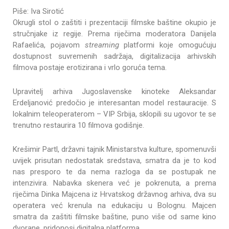
Piše: Iva Sirotić
Okrugli stol o zaštiti i prezentaciji filmske baštine okupio je
stručnjake iz regije. Prema riječima moderatora Danijela
Rafaelića, pojavom
streaming
platformi koje omogućuju
dostupnost suvremenih sadržaja, digitalizacija arhivskih
filmova postaje erotizirana i vrlo goruća tema.
Upravitelj arhiva Jugoslavenske kinoteke Aleksandar
Erdeljanović predočio je interesantan model restauracije. S
lokalnim teleoperaterom – VIP Srbija, sklopili su ugovor te se
trenutno restaurira 10 filmova godišnje.
Krešimir Partl, državni tajnik Ministarstva kulture, spomenuvši
uvijek prisutan nedostatak sredstava, smatra da je to kod
nas presporo te da nema razloga da se postupak ne
intenzivira. Nabavka skenera već je pokrenuta, a prema
riječima Dinka Majcena iz Hrvatskog državnog arhiva, dva su
operatera već krenula na edukaciju u Bolognu. Majcen
smatra da zaštiti filmske baštine, puno više od same kino
dvorane, pridonosi digitalna platforma.