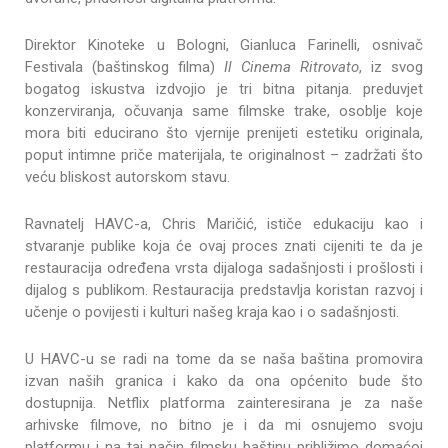
Direktor Kinoteke u Bologni, Gianluca Farinelli, osnivač
Festivala (baštinskog filma)
Il Cinema Ritrovato
, iz svog
bogatog iskustva izdvojio je tri bitna pitanja. preduvjet
konzerviranja, očuvanja same filmske trake, osoblje koje
mora biti educirano što vjernije prenijeti estetiku originala,
poput intimne priče materijala, te originalnost – zadržati što
veću bliskost autorskom stavu.
Ravnatelj HAVC-a, Chris Maričić, ističe edukaciju kao i
stvaranje publike koja će ovaj proces znati cijeniti te da je
restauracija određena vrsta dijaloga sadašnjosti i prošlosti i
dijalog s publikom. Restauracija predstavlja koristan razvoj i
učenje o povijesti i kulturi našeg kraja kao i o sadašnjosti.
U HAVC-u se radi na tome da se naša baština promovira
izvan naših granica i kako da ona općenito bude što
dostupnija. Netflix platforma zainteresirana je za naše
arhivske filmove, no bitno je i da mi osnujemo svoju
platformu i na taj način filmsku baštinu približimo domaćoj