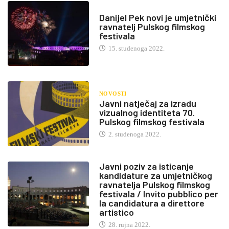
Danijel Pek novi je umjetnički
ravnatelj Pulskog filmskog
festivala
15. studenoga 2022.
NOVOSTI
Javni natječaj za izradu
vizualnog identiteta 70.
Pulskog filmskog festivala
2. studenoga 2022.
Javni poziv za isticanje
kandidature za umjetničkog
ravnatelja Pulskog filmskog
festivala / Invito pubblico per
la candidatura a direttore
artistico
28. rujna 2022.