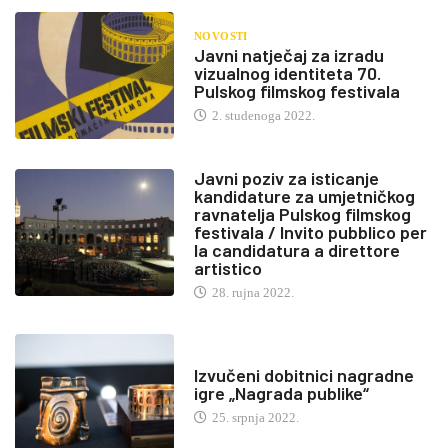
NOVOSTI
Javni natječaj za izradu
vizualnog identiteta 70.
Pulskog filmskog festivala
2. studenoga 2022.
Javni poziv za isticanje
kandidature za umjetničkog
ravnatelja Pulskog filmskog
festivala / Invito pubblico per
la candidatura a direttore
artistico
28. rujna 2022.
Izvučeni dobitnici nagradne
igre „Nagrada publike“
25. srpnja 2022.