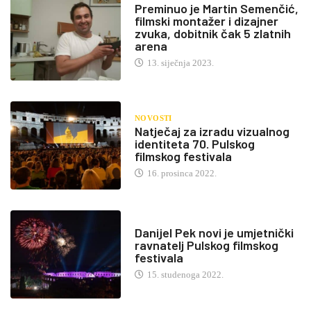
Preminuo je Martin Semenčić,
filmski montažer i dizajner
zvuka, dobitnik čak 5 zlatnih
arena
13. siječnja 2023.
NOVOSTI
Natječaj za izradu vizualnog
identiteta 70. Pulskog
filmskog festivala
16. prosinca 2022.
Danijel Pek novi je umjetnički
ravnatelj Pulskog filmskog
festivala
15. studenoga 2022.