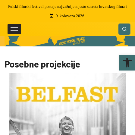
a hrvatskog filma i
Preminuo je Martin Semenčić, filmski montažer i dizajner zv
čak 5 zlatnih arena
9. kolovoza 2026.
Ope
Posebne projekcije